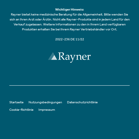
Wichtiger Hinweis:
Rayner bietet keine medizinische Beratung für die Allgemeinheit. Bitte wenden Sie
sich an Ihren Arzt oder Ärztin. Nicht alle Rayner-Produkte sind in jedem Land für den
Verkauf zugelassen. Weitere Informationen zu den in Ihrem Land verfügbaren
Produkten erhalten Sie bei Ihrem Rayner Vertriebshändler vor Ort.
2022-236 DE 11/22
Startseite
Nutzungsbedingungen
Datenschutzrichtlinie
Cookie-Richtlinie
Impressum