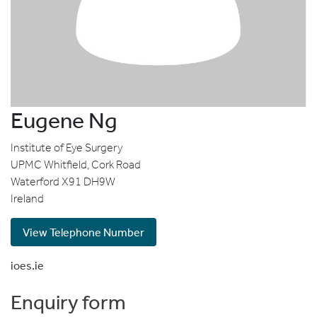
Eugene Ng
Institute of Eye Surgery
UPMC Whitfield, Cork Road
Waterford
X91 DH9W
Ireland
View Telephone Number
ioes.ie
Enquiry form