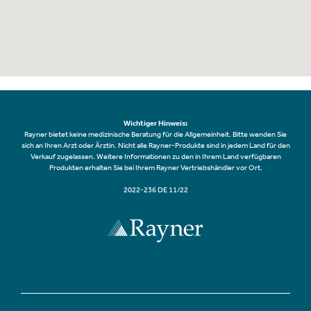
Wichtiger Hinweis:
Rayner bietet keine medizinische Beratung für die Allgemeinheit. Bitte wenden Sie
sich an Ihren Arzt oder Ärztin. Nicht alle Rayner-Produkte sind in jedem Land für den
Verkauf zugelassen. Weitere Informationen zu den in Ihrem Land verfügbaren
Produkten erhalten Sie bei Ihrem Rayner Vertriebshändler vor Ort.
2022-236 DE 11/22