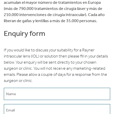
acumulan el mayor número de tratamientos en Europa
(más de 790.000 tratamientos de cirugía láser y más de
210.000 intervenciones de cirugía intraocular). Cada año
liberan de gafas y lentillas a más de 35.000 personas.
Enquiry form
If you would like to discuss your suitability for a Rayner
intraocular lens (IOL) or solution then please fill in your details
below. Your enquiry will be sent directly to your chosen
surgeon or clinic. You will not receive any marketing-related
emails. Please allow a couple of days for a response from the
surgeon or clinic.
Name
(erforderlich)
Email
(erforderlich)