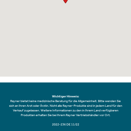
Wichtiger Hinweis:
Rayner bietet keine medizinische Beratung für die Allgemeinheit. Bitte wenden Sie
sich an Ihren Arzt oder Ärztin. Nicht alle Rayner-Produkte sind in jedem Land für den
Verkauf zugelassen. Weitere Informationen zu den in Ihrem Land verfügbaren
Produkten erhalten Sie bei Ihrem Rayner Vertriebshändler vor Ort.
2022-236 DE 11/22