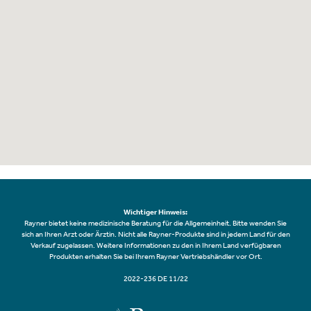
Wichtiger Hinweis:
Rayner bietet keine medizinische Beratung für die Allgemeinheit. Bitte wenden Sie
sich an Ihren Arzt oder Ärztin. Nicht alle Rayner-Produkte sind in jedem Land für den
Verkauf zugelassen. Weitere Informationen zu den in Ihrem Land verfügbaren
Produkten erhalten Sie bei Ihrem Rayner Vertriebshändler vor Ort.
2022-236 DE 11/22